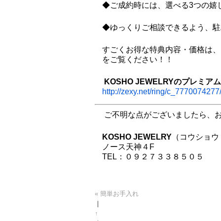
◆ご成約時には、選べる3つの嬉
◆ゆっくりご相談できるよう、駐
すごくお得な特典内容・価格は、ゼ
をご覧ください！！
KOSHO JEWELRYのプレミア
http://zexy.net/ring/c_77700742
ご不明な点がございましたら、
KOSHO JEWELRY
（コウショウ
ノース天神４F
TEL：０９２７３３８５０５
« 簡単お手入れ
｜
↑