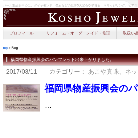
パール製品を中心に、ダイヤモンド、色石などの世界5大宝石や半貴石、マリッジリング、ピアス
プロフィール
リフォーム・オーダーメイド・修理
取扱い品
top
» Blog
福岡県物産振興会のパンフレット出来上がりました。
2017/03/11 カテゴリー：
あこや真珠
、
ネッ
福岡県物産振興会の
…