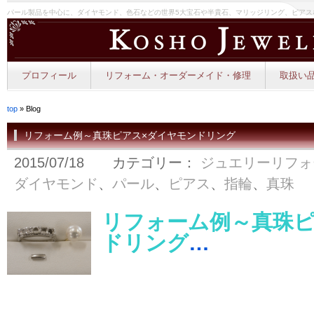
パール製品を中心に、ダイヤモンド、色石などの世界5大宝石や半貴石、マリッジリング、ピアス
プロフィール
リフォーム・オーダーメイド・修理
取扱い品
top
» Blog
リフォーム例～真珠ピアス×ダイヤモンドリング
2015/07/18 カテゴリー：
ジュエリーリフォ
ダイヤモンド
、
パール
、
ピアス
、
指輪
、
真珠
リフォーム例～真珠ピ
ドリング
…