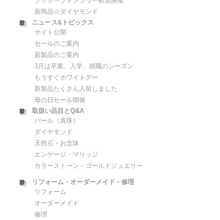
プリザーブドフラワー教室開催
新商品☆ダイヤモンド
ニュース&トピックス
ネイル予約受付中！
サイト公開
真珠を選ぶ基準＆ポイント
セールのご案内
プレゼントにお勧め！part-1
新製品のご案内
リフォーム例～立爪婚約指輪①
3月は卒業、入学、就職のシーズン
プレゼントにお勧め！part-2
もうすぐホワイトデー
12月誕生石
新製品たくさん入荷しました
初売り目玉商品～2015年
母の日セール開催
ブライダルリングご成約特典！
取扱い品目とQ&A
移転の為、閉店セール！
福袋～2015年
パール（真珠）
移転、最終セール！
1月誕生石
ダイヤモンド
新店舗オープンしました！
ブライダルリングを購入・検討中の方へ
天然石・お念珠
新店舗オープンスペシャルセール
リフォーム例～印台
エンゲージ・マリッジ
ブライダル新製品のご紹介
2月誕生石
カラーストーン・ゴールドジュエリー
パール&リフォーム フェア
真珠ネックレスの糸替え
ゼクシィ１２月号掲載中！
真空淡水真珠ネックレス
リフォーム・オーダーメイド・修理
ジュエリーリフォーム
リフォーム
3月誕生石
真珠ネックレス糸替え
オーダーメイド
春お勧め！天然石ブレスレット
プリザーブドフラワー教室開催
修理
トレンド☆お勧めアクセサリー